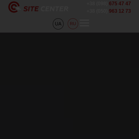
+38 (098)
675 47 47
+38 (050)
963 12 73
UA
RU